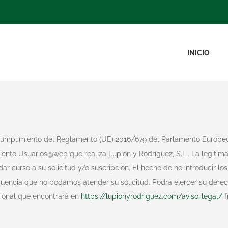
INICIO
 cumplimiento del Reglamento (UE) 2016/679 del Parlamento Europeo
miento Usuarios@web que realiza Lupión y Rodríguez, S.L.. La legiti
dar curso a su solicitud y/o suscripción. El hecho de no introducir l
encia que no podamos atender su solicitud. Podrá ejercer su derecho
cional que encontrará en
https://lupionyrodriguez.com/aviso-legal/
f